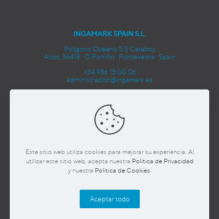
INGAMARK SPAIN S.L.
Polígono Oceanis 5.5 Cataboy
Atios, 36418 · O Porriño · Pontevedra · Spain
+34 986 15 00 06
administracion@ingamark.es
CONTACTA
Este sitio web utiliza cookies para mejorar su experiencia. Al
utilizar este sitio web, acepta nuestra
Política de Privacidad
y nuestra
Política de Cookies
.
Política de privacidad y Aviso Legal.
Política de cookies.
Aceptar todo