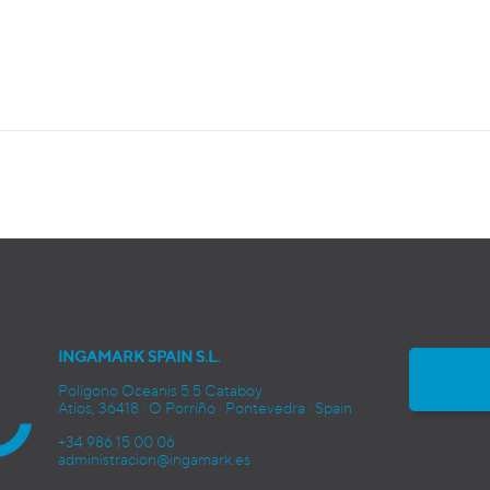
INGAMARK SPAIN S.L.
Polígono Oceanis 5.5 Cataboy
Atios, 36418 · O Porriño · Pontevedra · Spain
+34 986 15 00 06
administracion@ingamark.es